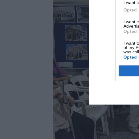
I want t
Opted 
I want 
Advertis
Opted 
I want t
of my P
was col
Opted 