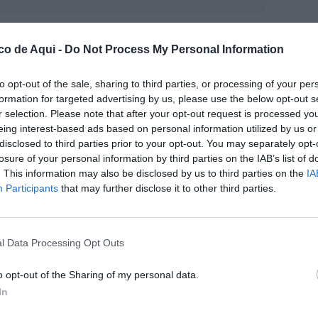
ha soplado las velas de su
primer siglo de
co de Aqui -
Do Not Process My Personal Information
emático espacio celebró su
centenario
con una
 el teu Mercat”
, logrando congregar a
to opt-out of the sale, sharing to third parties, or processing of your per
na cita que fusionó memoria colectiva,
formation for targeted advertising by us, please use the below opt-out s
local
.
r selection. Please note that after your opt-out request is processed y
eing interest-based ads based on personal information utilized by us or
 Cabanes
, fue el encargado de inaugurar el acto
disclosed to third parties prior to your opt-out. You may separately opt-
losure of your personal information by third parties on the IAB’s list of
es. Durante su intervención, el primer edil
. This information may also be disclosed by us to third parties on the
IA
, comercial y social
que este mercado ha
Participants
that may further disclose it to other third parties.
da diaria de Sedaví.
l Data Processing Opt Outs
o opt-out of the Sharing of my personal data.
In