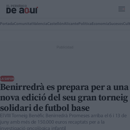
Ir al contenido principal
Portada
Comunitat
Valencia
Castellón
Alicante
Política
Economía
Sucesos
Cul
LA SAFOR
Benirredrà es prepara per a una
nova edició del seu gran torneig
solidari de futbol base
El VIII Torneig Benèfic Benirredrà Promeses arriba el 6 i 13 de
juny amb més de 150.000 euros recaptats per a la
investigació oncològica infantil