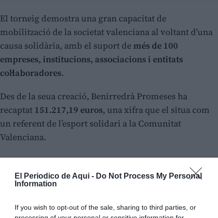
El torneig demostra una gran capacitat de
mobilització de la societat valenciana al voltant d'una
causa solidària, amb el suport de
més de 100
empreses, institucions, associacions i entitats
col·laboradores
.
Des de la seua creació, Benirredrà Promeses ha
recaptat
151.217,19 euros
, una xifra que el situa com
un referent de l’esport solidari a la Comunitat
Valenciana.
El Periodico de Aqui -
Do Not Process My Personal
Information
If you wish to opt-out of the sale, sharing to third parties, or
processing of your personal or sensitive information for