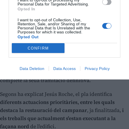
I want to opt-out of processing my
Personal Data for Targeted Advertising.
Opted In
I want to opt-out of Collection, Use,
Retention, Sale, and/or Sharing of my
Personal Data that Is Unrelated with the
Purposes for which it was collected.
Opted Out
CONFIRM
Data Deletion
Data Access
Privacy Policy
El document serà presentat públicament una vegada
complete la seua tramitació definitiva.
Segons ha explicat Jesús Roche, el pla identifica
diferents actuacions prioritàries, entre les quals
destaca la restauració del campanar
, ja finalitzada,
i
els treballs que actualment s'estan executant a la
façana nord
de l'edifici.