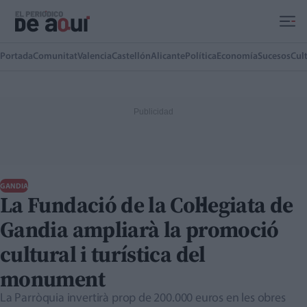
Ir al contenido principal
Portada
Comunitat
Valencia
Castellón
Alicante
Política
Economía
Sucesos
Cul
GANDIA
La Fundació de la Col·legiata de
Gandia ampliarà la promoció
cultural i turística del
monument
La Parròquia invertirà prop de 200.000 euros en les obres