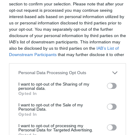
section to confirm your selection. Please note that after your
opt-out request is processed you may continue seeing
interest-based ads based on personal information utilized by
us or personal information disclosed to third parties prior to
your opt-out. You may separately opt-out of the further
A més,
el conductor també va ser denunciat per no
disclosure of your personal information by third parties on the
IAB’s list of downstream participants. This information may
haver inscrit el patinet en el Registre Nacional de
also be disclosed by us to third parties on the
IAB’s List of
Vehicles de la Direcció General de Trànsit
(DGT), un
Downstream Participants
that may further disclose it to other
requisit obligatori des de gener de 2026.
third parties.
Personal Data Processing Opt Outs
Segons la Guàrdia Civil, la intervenció va permetre
evitar un possible accident greu, ja que el conductor
I want to opt-out of the Sharing of my
personal data.
circulava amb les capacitats psicofísiques afectades
Opted In
per la ingesta d’alcohol, un factor que incrementa
I want to opt-out of the Sale of my
notablement el risc en la conducció de vehicles de
Personal Data.
Opted In
mobilitat personal.
I want to opt-out of processing my
Personal Data for Targeted Advertising.
Opted In