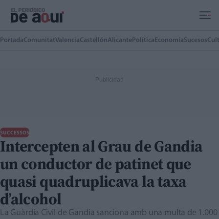
Ir al contenido principal
Portada
Comunitat
Valencia
Castellón
Alicante
Política
Economía
Sucesos
Cul
SUCCESSOS
Intercepten al Grau de Gandia
un conductor de patinet que
quasi quadruplicava la taxa
d’alcohol
La Guàrdia Civil de Gandia sanciona amb una multa de 1.000