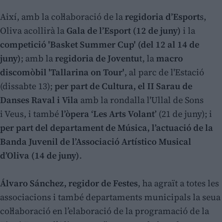
Així, amb la col·laboració de la
regidoria d’Esport
s,
Oliva acollirà la
Gala de l’Esport (12 de juny)
i la
competició 'Basket Summer Cup' (del 12 al 14 de
juny)
; amb la
regidoria de Joventu
t, la
macro
discomòbil 'Tallarina on Tour'
, al parc de l'Estació
(dissabte 13);
per part de Cultura, el II Sarau de
Danses Raval i Vila
amb la rondalla l'Ullal de Sons
i Veus, i també
l’òpera ‘Les Arts Volant’
(21 de juny); i
per part del departament de Música, l’actuació de la
Banda Juvenil de l’Associació Artístico Musical
d’Oliva (14 de juny)
.
Álvaro Sánchez, regidor de Festes
, ha agraït a totes les
associacions i també departaments municipals la seua
col·laboració en l’elaboració de la programació de la