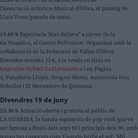
l'Associació Artístico-Musical d'Oliva, al passeig de
Lluís Vives (parada de taxis).
19.00 h
Espectacle 'Això faltava!' a càrrec de la
tia Visantica, al Centre Polivalent. Organitzat amb la
col·laboració de la Federació de Falles d'Oliva.
Entrades-donatiu 15 €, a la venda en línia en
https://bit.ly/FdO-LaTiaVisantica
i en Pàgina
3, Panadería Llopis, Gregori Motor, Autoescola Nou
Rebollet i El Merendero de Quimera.
Divendres 19 de juny
23.30 h
Actuació oberta i gratuïta al públic de
LA GUARDIA, la banda espanyola de pop-rock que va
ser famosa a finals dels anys 80 i principis dels 90, amb
temes tan coneguts com 'Cuando brille el sol', 'Mil