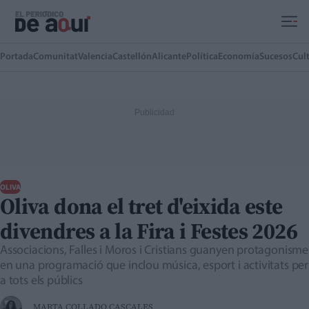
Ir al contenido principal
Portada
Comunitat
Valencia
Castellón
Alicante
Política
Economía
Sucesos
Cul
OLIVA
Oliva dona el tret d'eixida este
divendres a la Fira i Festes 2026
Associacions, Falles i Moros i Cristians guanyen protagonisme
en una programació que inclou música, esport i activitats per
a tots els públics
MARTA COLLADO CASCALES