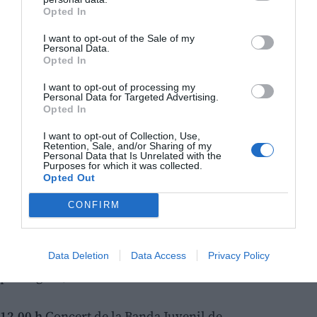
Opted In
I want to opt-out of the Sale of my
Personal Data.
Opted In
I want to opt-out of processing my
Personal Data for Targeted Advertising.
Opted In
I want to opt-out of Collection, Use,
Retention, Sale, and/or Sharing of my
Personal Data that Is Unrelated with the
Purposes for which it was collected.
Diumenge 14 de juny
Opted Out
10.00 h
Obertura al públic de la Fira Gastronòmica de
CONFIRM
les Associacions, al passeig de l'Alcalde Juan Sancho.
10.00 h
Obertura al públic del Mercat Romà, al
Data Deletion
Data Access
Privacy Policy
passeig de Jaume I.
12.00 h
Concert de la Banda Juvenil de