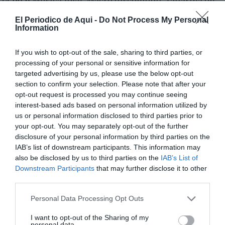
24.00 h
Música Jove. Macro discomòbil 'Tallarina on
Tour', al parc de l'Estació.
El Periodico de Aqui -
Do Not Process My Personal
Information
If you wish to opt-out of the sale, sharing to third parties, or
processing of your personal or sensitive information for
targeted advertising by us, please use the below opt-out
section to confirm your selection. Please note that after your
opt-out request is processed you may continue seeing
interest-based ads based on personal information utilized by
us or personal information disclosed to third parties prior to
your opt-out. You may separately opt-out of the further
disclosure of your personal information by third parties on the
IAB’s list of downstream participants. This information may
also be disclosed by us to third parties on the
IAB’s List of
Downstream Participants
that may further disclose it to other
third parties.
Personal Data Processing Opt Outs
I want to opt-out of the Sharing of my
personal data.