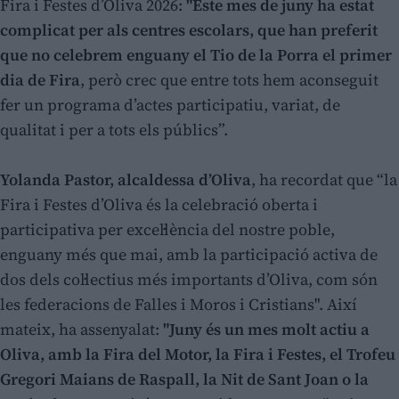
Fira i Festes d’Oliva 2026:
"Este mes de juny ha estat
complicat per als centres escolars, que han preferit
que no celebrem enguany el Tio de la Porra el primer
dia de Fira
, però crec que entre tots hem aconseguit
fer un programa d’actes participatiu, variat, de
qualitat i per a tots els públics”.
Yolanda Pastor, alcaldessa d’Oliva
, ha recordat que “la
Fira i Festes d’Oliva és la celebració oberta i
participativa per excel·lència del nostre poble,
enguany més que mai, amb la participació activa de
dos dels col·lectius més importants d’Oliva, com són
les federacions de Falles i Moros i Cristians". Així
mateix, ha assenyalat:
"Juny és un mes molt actiu a
Oliva, amb la Fira del Motor, la Fira i Festes, el Trofeu
Gregori Maians de Raspall, la Nit de Sant Joan o la