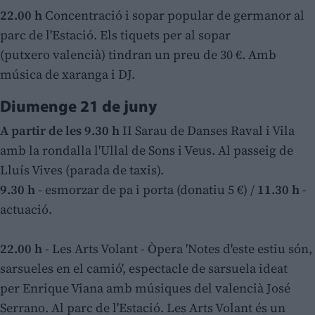
22.00 h
Concentració i sopar popular de germanor al
parc de l'Estació. Els tiquets per al sopar
(putxero valencià) tindran un preu de 30 €. Amb
música de xaranga i DJ.
Diumenge 21 de juny
A partir de les 9.30 h
II Sarau de Danses Raval i Vila
amb la rondalla l'Ullal de Sons i Veus. Al passeig de
Lluís Vives (parada de taxis).
9.30 h
- esmorzar de pa i porta (donatiu 5 €) /
11.30 h
-
actuació.
22.00 h
- Les Arts Volant - Òpera 'Notes d'este estiu són,
sarsueles en el camió', espectacle de sarsuela ideat
per Enrique Viana amb músiques del valencià José
Serrano. Al parc de l'Estació. Les Arts Volant és un