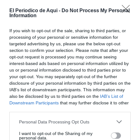
populars de Gandia consideren que
"introduir
símbols aliens al caràcter de la celebració suposa una
El Periodico de Aqui -
Do Not Process My Personal
Information
falta de consideració"
cap a les persones que hi
participen i cap a "una tradició centenària de la nostra
If you wish to opt-out of the sale, sharing to third parties, or
ciutat".
processing of your personal or sensitive information for
targeted advertising by us, please use the below opt-out
section to confirm your selection. Please note that after your
La formació demana respecte i assegura que
opt-out request is processed you may continue seeing
traslladarà esta disconformitat a l'associació
interest-based ads based on personal information utilized by
corresponent.
us or personal information disclosed to third parties prior to
your opt-out. You may separately opt-out of the further
disclosure of your personal information by third parties on the
IAB’s list of downstream participants. This information may
also be disclosed by us to third parties on the
IAB’s List of
Downstream Participants
that may further disclose it to other
third parties.
Personal Data Processing Opt Outs
I want to opt-out of the Sharing of my
personal data.