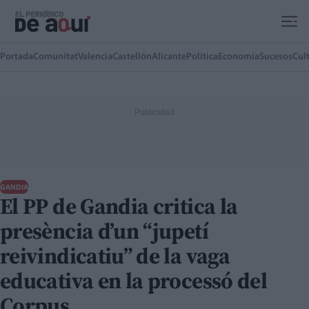
Ir al contenido principal
Portada
Comunitat
Valencia
Castellón
Alicante
Política
Economía
Sucesos
Cul
GANDIA
El PP de Gandia critica la
presència d’un “jupetí
reivindicatiu” de la vaga
educativa en la processó del
Corpus