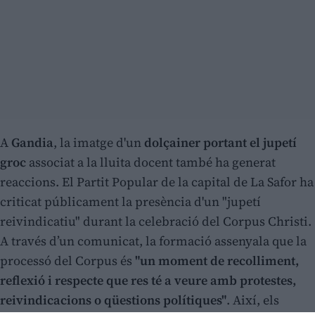
A
Gandia
, la imatge d'un
dolçainer portant el jupetí
groc
associat a la lluita docent també ha generat
reaccions. El Partit Popular de la capital de La Safor ha
criticat públicament la presència d'un "jupetí
reivindicatiu" durant la celebració del Corpus Christi.
A través d’un comunicat, la formació assenyala que la
processó del Corpus és
"un moment de recolliment,
reflexió i respecte que res té a veure amb protestes,
reivindicacions o qüestions polítiques"
. Així, els