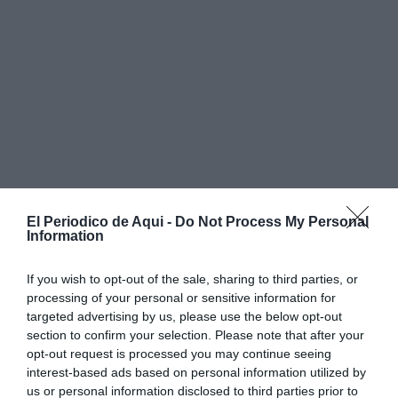
El Periodico de Aqui -
Do Not Process My Personal
Information
Barber ha posat el focus en la
“incoherència de
Compromís”
, assegurant que “mentres fan campanyes
If you wish to opt-out of the sale, sharing to third parties, or
arreplegant firmes per l’habitatge o utilitzen el discurs
processing of your personal or sensitive information for
de l’habitatge social per a justificar requalificacions a
targeted advertising by us, please use the below opt-out
section to confirm your selection. Please note that after your
Corea, ara donen suport a vendre un solar públic a
opt-out request is processed you may continue seeing
una empresa privada en lloc d’usar-lo per a cobrir esta
interest-based ads based on personal information utilized by
necessitat”.
us or personal information disclosed to third parties prior to