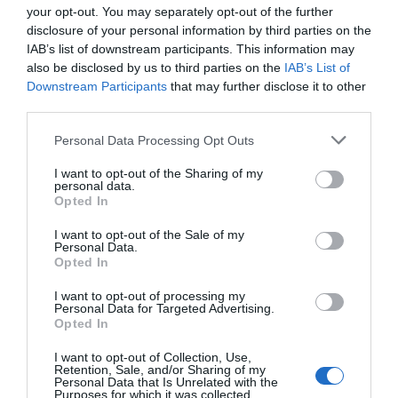
your opt-out. You may separately opt-out of the further
disclosure of your personal information by third parties on the
Per la seua part, Soler ha insistit que “la prioritat
IAB’s list of downstream participants. This information may
absoluta de Gandia hui és l’habitatge” i ha avançat que
also be disclosed by us to third parties on the
IAB’s List of
la proposta del Partit Popular en el ple serà “deixar el
Downstream Participants
that may further disclose it to other
third parties.
punt sobre la taula per a frenar esta venda
i limitar
l’ús d’eixe espai dotacional exclusivament a la
Personal Data Processing Opt Outs
construcció d’habitatge públic”.
I want to opt-out of the Sharing of my
personal data.
Opted In
I want to opt-out of the Sale of my
Personal Data.
Opted In
I want to opt-out of processing my
Personal Data for Targeted Advertising.
Opted In
I want to opt-out of Collection, Use,
Retention, Sale, and/or Sharing of my
Personal Data that Is Unrelated with the
Purposes for which it was collected.