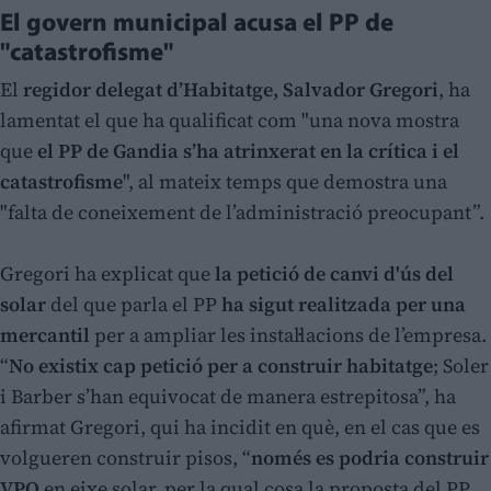
El govern municipal acusa el PP de
"catastrofisme"
El
regidor delegat d’Habitatge, Salvador Gregori
, ha
lamentat el que ha qualificat com "una nova mostra
que
el PP de Gandia s’ha atrinxerat en la crítica i el
catastrofisme
", al mateix temps que demostra una
"falta de coneixement de l’administració preocupant”.
Gregori ha explicat que
la petició de canvi d'ús del
solar
del que parla el PP
ha sigut realitzada per una
mercantil
per a ampliar les instal·lacions de l’empresa.
“
No existix cap petició per a construir habitatge
; Soler
i Barber s’han equivocat de manera estrepitosa”, ha
afirmat Gregori, qui ha incidit en què, en el cas que es
volgueren construir pisos, “
només es podria construir
VPO
en eixe solar, per la qual cosa la proposta del PP