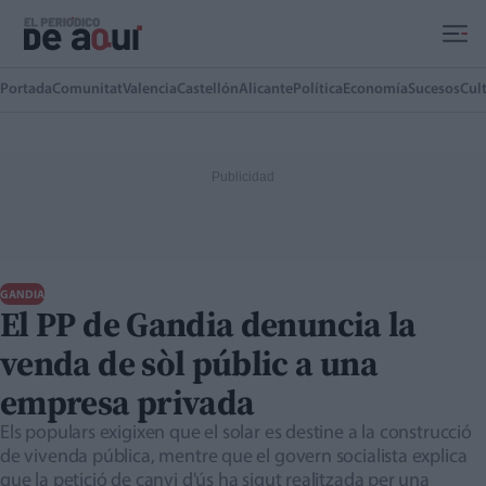
Ir al contenido principal
Portada
Comunitat
Valencia
Castellón
Alicante
Política
Economía
Sucesos
Cul
GANDIA
El PP de Gandia denuncia la
venda de sòl públic a una
empresa privada
Els populars exigixen que el solar es destine a la construcció
de vivenda pública, mentre que el govern socialista explica
que la petició de canvi d'ús ha sigut realitzada per una