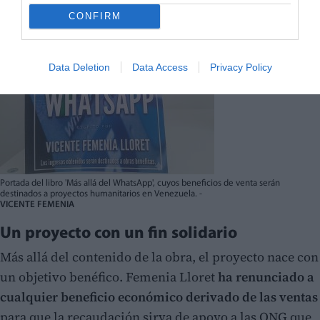
CONFIRM
Data Deletion
Data Access
Privacy Policy
Portada del libro 'Más allá del WhatsApp', cuyos beneficios de venta serán
destinados a proyectos humanitarios en Venezuela. -
VICENTE FEMENIA
Un proyecto con un fin solidario
Más allá del contenido de la obra, el proyecto nace con
un objetivo benéfico. Femenia Lloret
ha renunciado a
cualquier beneficio económico derivado de las ventas
para que la recaudación sirva de apoyo a las ONG que