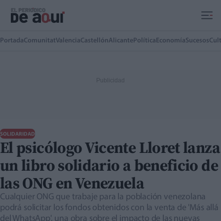
Ir al contenido principal
Portada
Comunitat
Valencia
Castellón
Alicante
Política
Economía
Sucesos
Cul
SOLIDARIDAD
El psicólogo Vicente Lloret lanza
un libro solidario a beneficio de
las ONG en Venezuela
Cualquier ONG que trabaje para la población venezolana
podrá solicitar los fondos obtenidos con la venta de 'Más allá
del WhatsApp', una obra sobre el impacto de las nuevas