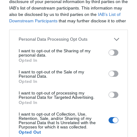
disclosure of your personal information by third parties on the
IAB’s list of downstream participants. This information may
also be disclosed by us to third parties on the
IAB’s List of
Downstream Participants
that may further disclose it to other
third parties.
Personal Data Processing Opt Outs
Desde su experiencia como psicólogo general
sanitario, el autor analiza las luces y sombras de una
I want to opt-out of the Sharing of my
personal data.
sociedad cada vez más conectada, pero que, a su
Opted In
juicio, también presenta nuevas formas de
I want to opt-out of the Sale of my
aislamiento y dependencia emocional. En la
Personal Data.
Opted In
contraportada del libro se define como un profesional
"crítico con la aceptación 'per se' de una sociedad
I want to opt-out of processing my
Personal Data for Targeted Advertising.
patológica y patologizante" y defiende que
"si una
Opted In
sociedad no hace autocrítica no hay avance posible"
.
I want to opt-out of Collection, Use,
Retention, Sale, and/or Sharing of my
Personal Data that Is Unrelated with the
Purposes for which it was collected.
Opted Out