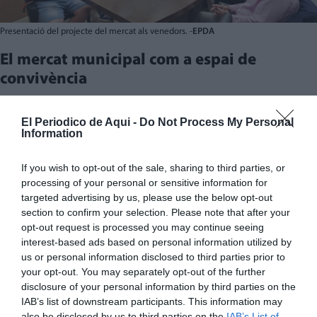
Presentació del projecte del mercat als venedors. -
EPDA
El mercat municipal com a espai de
convivència
L’
alcaldessa de Tavernes, Lara Romero
, ha destacat
que l'actuació és un pas important dins de l’
estratègia
El Periodico de Aqui -
Do Not Process My Personal
Information
de modernització dels espais públics
del
municipi: "El mercat municipal és un punt de trobada
If you wish to opt-out of the sale, sharing to third parties, or
fonamental per a la vida econòmica i social de
processing of your personal or sensitive information for
targeted advertising by us, please use the below opt-out
Tavernes, i amb esta inversió volem garantir que
section to confirm your selection. Please note that after your
continue sent un
espai viu i adaptat a les necessitats
opt-out request is processed you may continue seeing
actuals de la ciutadania i dels comerciant
s”.
interest-based ads based on personal information utilized by
us or personal information disclosed to third parties prior to
your opt-out. You may separately opt-out of the further
Per la seua part, el
regidor de Comerç, Zeus Grau
, ha
disclosure of your personal information by third parties on the
assenyalat que “l’objectiu és fer-lo més còmode i
IAB’s list of downstream participants. This information may
funcional
afavorint així l’activitat dels venedors i la
also be disclosed by us to third parties on the
IAB’s List of