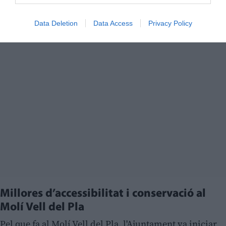
Data Deletion
Data Access
Privacy Policy
Millores d’accessibilitat i conservació al
Molí Vell del Pla
Pel que fa al Molí Vell del Pla, l'Ajuntament va iniciar