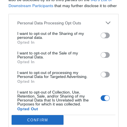
Downstream Participants
that may further disclose it to other
dinamització del comerç de proximitat
”, mentre
third parties.
que el
regidor de Serveis Públics, José Enrique Cuñat
,
ha afegit que les obres no només asseguren "la seua
Personal Data Processing Opt Outs
modernització estètica, sinó també el bon
I want to opt-out of the Sharing of my
personal data.
manteniment,
sempre pensant en el servei públic
que
Opted In
ofereix”.
I want to opt-out of the Sale of my
Personal Data.
Opted In
I want to opt-out of processing my
Personal Data for Targeted Advertising.
Opted In
I want to opt-out of Collection, Use,
Retention, Sale, and/or Sharing of my
Personal Data that Is Unrelated with the
Purposes for which it was collected.
Opted Out
CONFIRM