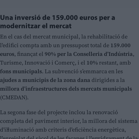
Una inversió de 159.000 euros per a
modernitzar el mercat
En el cas del mercat municipal, la rehabilitació de
l'edifici compta amb un pressupost total de
159.000
euros
, finançat el
90% per la Conselleria d'Indústria
,
Turisme, Innovació i Comerç, i el
10%
restant, amb
fons municipals
. La subvenció s’emmarca en les
ajudes a municipis de la zona dana
dirigides a la
millora d’infraestructures dels mercats municipals
(CMEDAN).
La segona fase del projecte inclou la renovació
completa del paviment interior, la millora del sistema
d'il·luminació amb criteris d'eficiència energètica,
l'enrejolat del sàcol de les façanes i l'envidrament de la