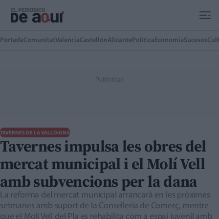
Ir al contenido principal
Portada
Comunitat
Valencia
Castellón
Alicante
Política
Economía
Sucesos
Cul
TAVERNES DE LA VALLDIGNA
Tavernes impulsa les obres del
mercat municipal i el Molí Vell
amb subvencions per la dana
La reforma del mercat municipal arrancarà en les pròximes
setmanes amb suport de la Conselleria de Comerç, mentre
que el Molí Vell del Pla es rehabilita com a espai juvenil amb