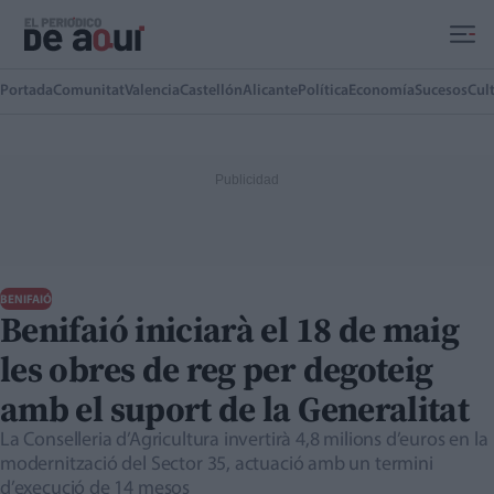
Ir al contenido principal
Portada
Comunitat
Valencia
Castellón
Alicante
Política
Economía
Sucesos
Cul
BENIFAIÓ
Benifaió iniciarà el 18 de maig
les obres de reg per degoteig
amb el suport de la Generalitat
La Conselleria d’Agricultura invertirà 4,8 milions d’euros en la
modernització del Sector 35, actuació amb un termini
d’execució de 14 mesos