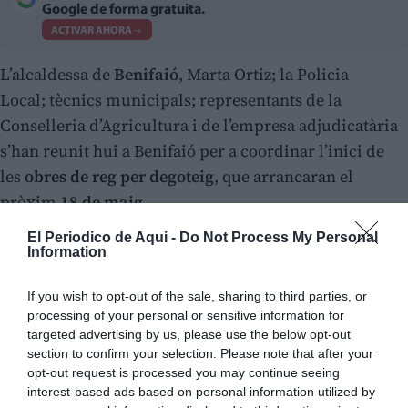
Google de forma gratuita.
ACTIVAR AHORA
L’alcaldessa de
Benifaió
, Marta Ortiz; la Policia
Local; tècnics municipals; representants de la
Conselleria d’Agricultura i de l’empresa adjudicatària
s’han reunit hui a Benifaió per a coordinar l’inici de
les
obres de reg per degoteig
, que arrancaran el
pròxim
18 de maig
.
El Periodico de Aqui -
Do Not Process My Personal
Information
If you wish to opt-out of the sale, sharing to third parties, or
processing of your personal or sensitive information for
targeted advertising by us, please use the below opt-out
section to confirm your selection. Please note that after your
opt-out request is processed you may continue seeing
interest-based ads based on personal information utilized by