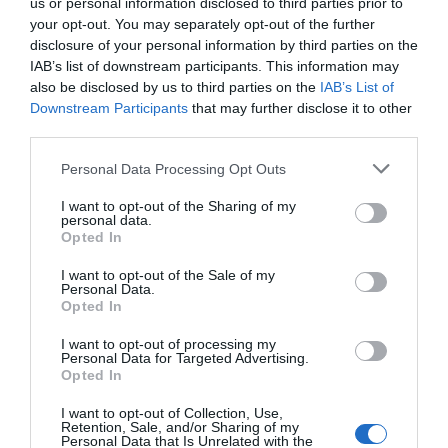
us or personal information disclosed to third parties prior to
your opt-out. You may separately opt-out of the further
disclosure of your personal information by third parties on the
IAB’s list of downstream participants. This information may
also be disclosed by us to third parties on the
IAB’s List of
Downstream Participants
that may further disclose it to other
third parties.
Personal Data Processing Opt Outs
I want to opt-out of the Sharing of my
personal data.
Opted In
I want to opt-out of the Sale of my
Personal Data.
Opted In
I want to opt-out of processing my
Personal Data for Targeted Advertising.
Opted In
I want to opt-out of Collection, Use,
Retention, Sale, and/or Sharing of my
La
Conselleria d’Agricultura
executarà estes obres de
Personal Data that Is Unrelated with the