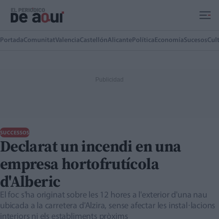
Ir al contenido principal
Portada
Comunitat
Valencia
Castellón
Alicante
Política
Economía
Sucesos
Cul
SUCCESSOS
Declarat un incendi en una
empresa hortofrutícola
d'Alberic
El foc s'ha originat sobre les 12 hores a l'exterior d'una nau
ubicada a la carretera d'Alzira, sense afectar les instal·lacions
interiors ni els establiments pròxims