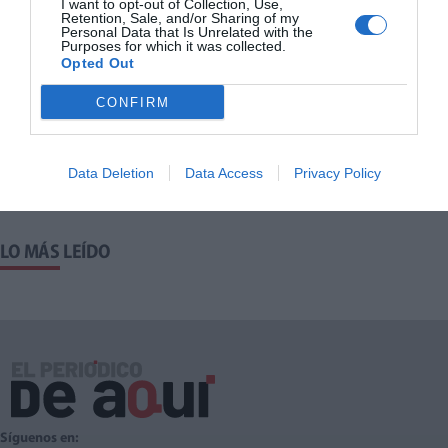
I want to opt-out of Collection, Use,
Retention, Sale, and/or Sharing of my
Personal Data that Is Unrelated with the
Sobre el autor
Purposes for which it was collected.
Opted Out
MARTA COLLADO CASCALES
PERIODISTA
Ver biografía
CONFIRM
HOY EN PORTADA
Data Deletion
Data Access
Privacy Policy
LO MÁS LEÍDO
Síguenos en: