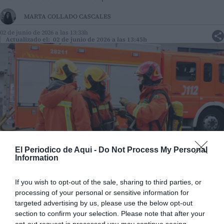
MARTA COLLADO CASCALES
02 de junio de 2026 a las 13:33h
Actualizado el: 02 de junio de 2026 a las 13:45h
El Periodico de Aqui -
Do Not Process My Personal
Information
If you wish to opt-out of the sale, sharing to third parties, or
Bombers del Consorci Provincial de València en una imatge d'arxiu.
//
EPDA
processing of your personal or sensitive information for
targeted advertising by us, please use the below opt-out
section to confirm your selection. Please note that after your
Añadir
El Periodico de Aquí
como fuente preferida de