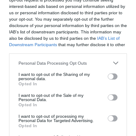
opt-out request is processed you may continue seeing
Google de forma gratuita.
interest-based ads based on personal information utilized by
ACTIVAR AHORA
us or personal information disclosed to third parties prior to
your opt-out. You may separately opt-out of the further
Controlat un
incendi de palets i fustes
en una
zona
disclosure of your personal information by third parties on the
IAB’s list of downstream participants. This information may
exterior d'una empresa del sector hortofrutícola
a
also be disclosed by us to third parties on the
IAB’s List of
Alberic
, ubicada a la carretera d'Alzira,
prop del
Downstream Participants
that may further disclose it to other
Restaurant Rioscar
.
third parties.
Personal Data Processing Opt Outs
El foc ha estat declarat
al voltant de les 12:00
i, fins al
I want to opt-out of the Sharing of my
lloc, s'han mobilitzat
cinc dotacions de bombers
personal data.
d'Alzira, Xàtiva i Silla
, sergent i cap de sector. L'afecció
Opted In
de les flames s'ha limitat a l'exterior, ja que
els treballs
I want to opt-out of the Sale of my
Personal Data.
han frenat la possible propagació a altres
Opted In
instal·lacions interiors i establiments propers
.
I want to opt-out of processing my
Personal Data for Targeted Advertising.
De moment, dos dotacions de
bombers del Consorci
Opted In
Provincial de València
continuen refrescant la zona.