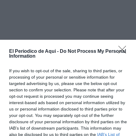
El Periodico de Aqui -
Do Not Process My Personal
Information
If you wish to opt-out of the sale, sharing to third parties, or
processing of your personal or sensitive information for
targeted advertising by us, please use the below opt-out
section to confirm your selection. Please note that after your
opt-out request is processed you may continue seeing
interest-based ads based on personal information utilized by
Segons han informat fonts del Consorci Provincial de
us or personal information disclosed to third parties prior to
your opt-out. You may separately opt-out of the further
Bombers de València,
l'avís s'ha rebut a les 8:05 hores
.
disclosure of your personal information by third parties on the
Fins al lloc dels fets s'han desplaçat
efectius del parc
IAB’s list of downstream participants. This information may
d'Alzira
, que han prestat suport als mitjans sanitaris
also be disclosed by us to third parties on the
IAB’s List of