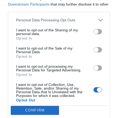
Downstream Participants
that may further disclose it to other
en l'atenció de la persona afectada.
L'actuació dels
third parties.
bombers ha sigut breu
i s'ha prolongat durant
aproximadament deu minuts.
Personal Data Processing Opt Outs
I want to opt-out of the Sharing of my
Per la seua banda, el Centre d'Informació i
personal data.
Opted In
Coordinació d'Urgències ha mobilitzat
una unitat del
Servei d'Ajuda Mèdica Urgent
(SAMU). L'equip mèdic
I want to opt-out of the Sale of my
Personal Data.
ha assistit una dona de 52 anys que presentava un
Opted In
traumatisme toràcic
.
I want to opt-out of processing my
Personal Data for Targeted Advertising.
Opted In
I want to opt-out of Collection, Use,
Retention, Sale, and/or Sharing of my
Personal Data that Is Unrelated with the
Purposes for which it was collected.
Opted Out
CONFIRM