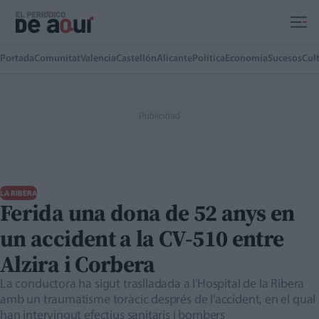
Ir al contenido principal
Portada
Comunitat
Valencia
Castellón
Alicante
Política
Economía
Sucesos
Cul
LA RIBERA
Ferida una dona de 52 anys en
un accident a la CV-510 entre
Alzira i Corbera
La conductora ha sigut traslladada a l'Hospital de la Ribera
amb un traumatisme toràcic després de l'accident, en el qual
han intervingut efectius sanitaris i bombers