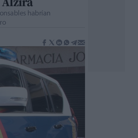
 Alzira
sponsables habrían
tro