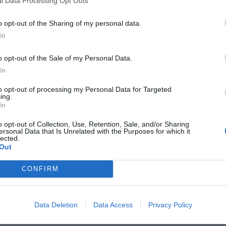
l Data Processing Opt Outs
sable de la empresa aseguró
a los agentes
o opt-out of the Sharing of my personal data.
ente
que había acudido al edificio para
In
alquilar una habitación cuando finalizaran las
LO
tropezado accidentalmente en las escaleras.
o opt-out of the Sale of my Personal Data.
In
 Policía Judicial de Alzira detectó numerosas
to opt-out of processing my Personal Data for Targeted
stigación
que permitió desmontar ese relato.
ing.
In
n contrato y dormía en la obra
o opt-out of Collection, Use, Retention, Sale, and/or Sharing
ersonal Data that Is Unrelated with the Purposes for which it
lecido era en realidad un trabajador de la
lected.
do servicios desde principios de año
sin
Out
CONFIRM
jornadas muy superiores a las permitidas
y
l interior
del edificio en construcción,
sin
Data Deletion
Data Access
Privacy Policy
o agua caliente.