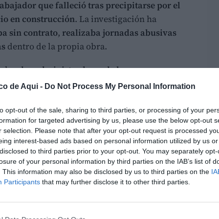
abajador que falleció tras precipitarse por el
cio en construcción
. La investigación ha
ba sin contrato
,
realizaba jornadas abusivas
as
dentro de la propia obra.
n los
dos administradores de la empresa
 acusados de
homicidio imprudente
y de
co de Aqui -
Do Not Process My Personal Information
 derechos de los trabajadores
. También han
a mercantil y un operario
de la obra, ambos
to opt-out of the sale, sharing to third parties, or processing of your per
formation for targeted advertising by us, please use the below opt-out s
imiento
.
r selection. Please note that after your opt-out request is processed y
eing interest-based ads based on personal information utilized by us or
enció a los investigadores
disclosed to third parties prior to your opt-out. You may separately opt-
losure of your personal information by third parties on the IAB’s list of
28 de enero
, cuando
el 112 recibió el aviso de
. This information may also be disclosed by us to third parties on the
IA
caída accidental por las escaleras de una
Participants
that may further disclose it to other third parties.
a víctima fue
trasladada con vida al Hospital
alleció
.