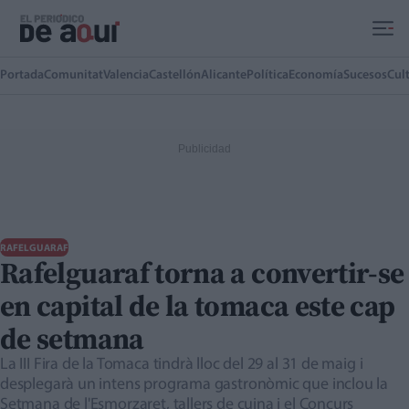
Ir al contenido principal
Portada
Comunitat
Valencia
Castellón
Alicante
Política
Economía
Sucesos
Cul
RAFELGUARAF
Rafelguaraf torna a convertir-se
en capital de la tomaca este cap
de setmana
La III Fira de la Tomaca tindrà lloc del 29 al 31 de maig i
desplegarà un intens programa gastronòmic que inclou la
Setmana de l'Esmorzaret, tallers de cuina i el Concurs