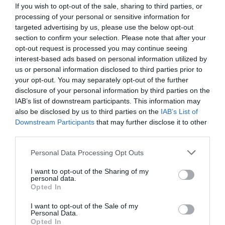
If you wish to opt-out of the sale, sharing to third parties, or
processing of your personal or sensitive information for
Expositors de la III Fira de la Tomaca de Rafelguaraf. -
EPDA
targeted advertising by us, please use the below opt-out
section to confirm your selection. Please note that after your
L’
alcaldessa de Rafelguaraf, Rafaela Aliaga
, assegura
opt-out request is processed you may continue seeing
que esta edició
“ha fet un salt de qualitat”
amb una
interest-based ads based on personal information utilized by
programació reforçada i una major projecció de
us or personal information disclosed to third parties prior to
your opt-out. You may separately opt-out of the further
l’esdeveniment.
disclosure of your personal information by third parties on the
Amb tot, la Fira de la Tomaca es consolida com el
IAB’s list of downstream participants. This information may
principal esdeveniment de referència per a la difusió
also be disclosed by us to third parties on the
IAB’s List of
Downstream Participants
that may further disclose it to other
i promoció d'este producte autòcton de la Ribera Alta
.
third parties.
Personal Data Processing Opt Outs
I want to opt-out of the Sharing of my
personal data.
Opted In
I want to opt-out of the Sale of my
Personal Data.
Opted In