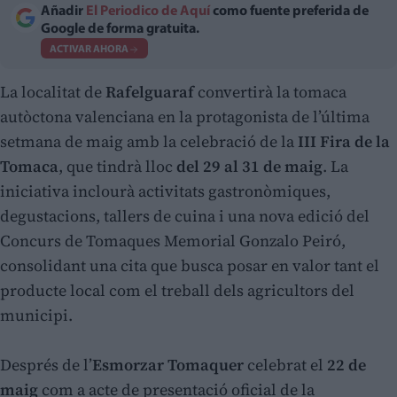
Añadir
El Periodico de Aquí
como fuente preferida de
Google de forma gratuita.
ACTIVAR AHORA
La localitat de
Rafelguaraf
convertirà la tomaca
autòctona valenciana en la protagonista de l’última
setmana de maig amb la celebració de la
III Fira de la
Tomaca
, que tindrà lloc
del 29 al 31 de maig
. La
iniciativa inclourà activitats gastronòmiques,
degustacions, tallers de cuina i una nova edició del
Concurs de Tomaques Memorial Gonzalo Peiró,
consolidant una cita que busca posar en valor tant el
producte local com el treball dels agricultors del
municipi.
Després de l’
Esmorzar Tomaquer
celebrat el
22 de
maig
com a acte de presentació oficial de la