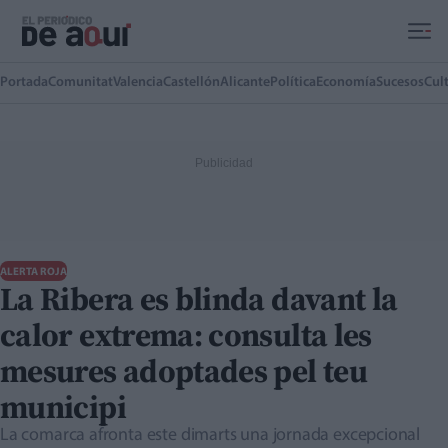
Ir al contenido principal
Portada
Comunitat
Valencia
Castellón
Alicante
Política
Economía
Sucesos
Cul
ALERTA ROJA
La Ribera es blinda davant la
calor extrema: consulta les
mesures adoptades pel teu
municipi
La comarca afronta este dimarts una jornada excepcional