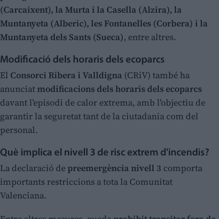
(Carcaixent), la Murta i la Casella (Alzira), la
Muntanyeta (Alberic), les Fontanelles (Corbera) i la
Muntanyeta dels Sants (Sueca)
, entre altres.
Modificació dels horaris dels ecoparcs
El
Consorci Ribera i Valldigna
(CRiV) també ha
anunciat
modificacions dels horaris dels ecoparcs
davant l'episodi de calor extrema, amb l'objectiu de
garantir la seguretat tant de la ciutadania com del
personal.
Què implica el nivell 3 de risc extrem d'incendis?
La declaració de
preemergència nivell 3
comporta
importants restriccions a tota la Comunitat
Valenciana.
Entre altres mesures, queda
prohibit transitar fora de