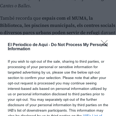
Cantes o Balles
.
També recorda que
espais com el MUMA, la
Biblioteca, les piscines municipals, els centres socials
o diversos parcs urbans poden servir de refugi
davant
les altes temperatures.
El Periodico de Aqui -
Do Not Process My Personal
Information
Altres municipis com
Manuel, Castelló o
Almussafes
tambén han habilitat
refugis climàtics
en
If you wish to opt-out of the sale, sharing to third parties, or
processing of your personal or sensitive information for
la
Llar de les Persones Jubilades
, la
Biblioteca Pública
targeted advertising by us, please use the below opt-out
Municipal
o al
Centre Cultural
i al
Pavello Municipa
l,
section to confirm your selection. Please note that after your
respectivament.
opt-out request is processed you may continue seeing
interest-based ads based on personal information utilized by
us or personal information disclosed to third parties prior to
your opt-out. You may separately opt-out of the further
disclosure of your personal information by third parties on the
IAB’s list of downstream participants. This information may
also be disclosed by us to third parties on the
IAB’s List of