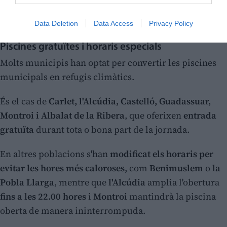
Data Deletion
Data Access
Privacy Policy
Piscines gratuïtes i horaris especials
Molts municipis han optat per convertir les piscines
municipals en refugis climàtics.
És el cas de
Carlet, l'Alcúdia, Castelló, Guadassuar,
Montroi i Albalat de la Ribera
, que oferixen
entrada
gratuïta
durant tota o bona part de la jornada.
En altres poblacions s'han
modificat els horaris per
evitar les hores més caloroses
, com
Benimuslem
o
la
Pobla Llarga
, mentre que
l'Alcúdia
amplia l'obertura
fins a les 22.00 hores
i
Montroi
mantindrà la piscina
oberta de manera ininterrompuda.