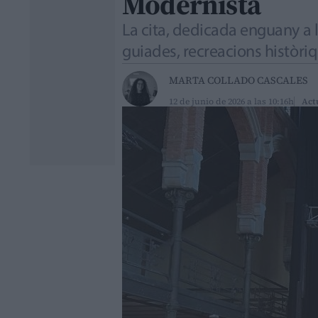
Modernista
La cita, dedicada enguany a 
guiades, recreacions històriqu
MARTA COLLADO CASCALES
12 de junio de 2026 a las 10:16h
Act