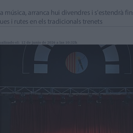
la música, arranca hui divendres i s'estendrà fi
es i rutes en els tradicionals trenets
ualizado el: 12 de junio de 2026 a las 10:32h