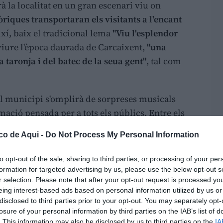
à la localitat en un gran escenari viu on
òriques transportaran els visitants a l'encant
ixí, baix el tradicional lema
"Viu l'esplendor
reviure l'època daurada de Carcaixent,
"una
a taronja i del batec de la seua gent"
, tal com
el municipi s'omplirà de sorpreses musicals
ió pensada per a tots els públics. Entre els
quen les visites guiades per les cases
co de Aqui -
Do Not Process My Personal Information
s edificis històrics de la ciutat, obrint les
ue mostren com es vivia durant l'esplendor
to opt-out of the sale, sharing to third parties, or processing of your per
formation for targeted advertising by us, please use the below opt-out s
r selection. Please note that after your opt-out request is processed y
ompletarà amb acurades
recreacions
eing interest-based ads based on personal information utilized by us or
disclosed to third parties prior to your opt-out. You may separately opt-
rutes en els tradicionals trenets per a visitar
losure of your personal information by third parties on the IAB’s list of
rosos
tallers interactius i lúdics
, pensats tant
. This information may also be disclosed by us to third parties on the
IA