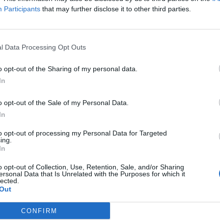
antil,
on es reviuran oficis, arts i costums de
Participants
that may further disclose it to other third parties.
entre es passeja per un
gran mercat
edonix l'experiència.
LO
l Data Processing Opt Outs
juntament de Carcaixent
, compta un any més
o opt-out of the Sharing of my personal data.
om la Generalitat Valenciana i Renfe
In
iden tota la ciutadania i els visitants d'arreu
gran festa del patrimoni, que donarà el tret
o opt-out of the Sale of my Personal Data.
In
to opt-out of processing my Personal Data for Targeted
a Modernista de Carcaixent
ing.
In
vist de gala en la cercavila inaugural
des del
o opt-out of Collection, Use, Retention, Sale, and/or Sharing
ig, amb
indumentària d'època i música de
ersonal Data that Is Unrelated with the Purposes for which it
lected.
irà als visitants el mercat d’artesania, el
Out
rcat. La vesprada es completa amb
CONFIRM
cipi i de la Rondalla de Carcaixent, així com