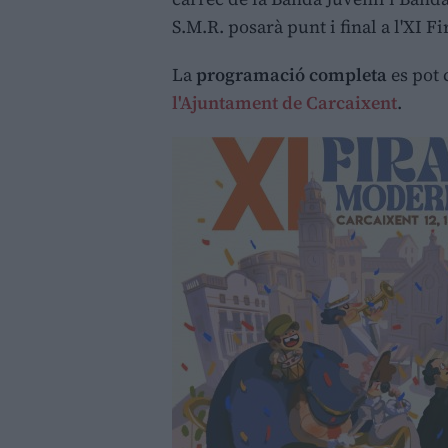
S.M.R. posarà punt i final a l'XI 
La
programació completa
es pot 
l'Ajuntament de Carcaixent
.