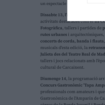
un espectacle audiovisual per re
Dissabte 13, l'activitat arrancarà a
activitats destacades com el
III C
Fotogràfica
, tallers i partides de
p
rutes urbanes
i arquitectòniques,
concerts de corda, banda i flauta
musicals d'esta edició, la
retransm
Julieta des del Teatre Real de Ma
tallers i jocs relacionats amb l'
cultural de Carcaixent.
Diumenge 14
, la programació arr
Concurs Gastronòmic 'Tapa Ampa
professionals com amateurs i que 
Gastronòmica de l'Amparín de Car
càrrec de la Banda Juvenil i Banda