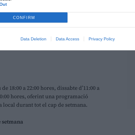
Out
CONFIRM
Data Deletion
Data Access
Privacy Policy
i
de 18:00 a 22:00 hores, dissabte d’11:00 a
20:00 hores, oferint una programació
 local durant tot el cap de setmana.
de setmana