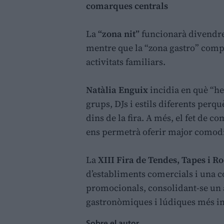
comarques centrals
La
“zona nit”
funcionarà divendres 
mentre que la “zona gastro” compa
activitats familiars.
Natàlia Enguix
incidia en què “he
grups, DJs i estils diferents perq
dins de la fira. A més, el fet de 
ens permetrà oferir major comodi
La
XIII Fira de Tendes, Tapes i R
d’establiments comercials i una c
promocionals, consolidant-se un 
gastronòmiques i lúdiques més im
Sobre el autor