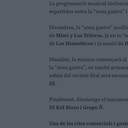
La programació musical inclour
r
epartides entre la “zona gastro” i
Divendres, la “zona gastro” acollir
de
Mimi y Los Trileros
. Ja en la 
de
Los Himnóticos
i la sessió de
D
Dissabte, la música començarà a
la “zona gastro”, on també actuar
safata del recinte firal serà escena
DJ
.
Finalment, diumenge el tancament
DJ Kid Rizzo i Grupo Ñ
.
Una de les cites comercials i ga