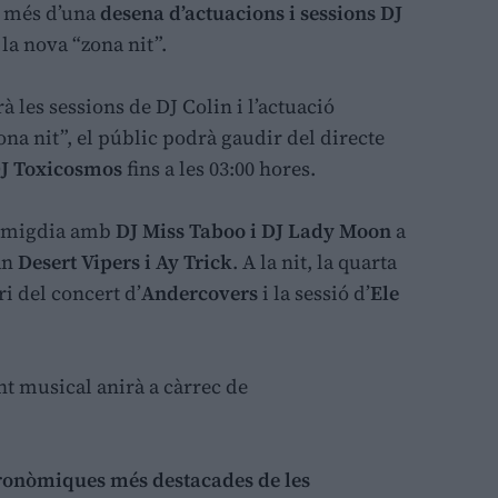
à més d’una
desena d’actuacions i sessions DJ
 la nova “zona nit”.
à les sessions de DJ Colin i l’actuació
“zona nit”, el públic podrà gaudir del directe
J Toxicosmos
fins a les 03:00 hores.
l migdia amb
DJ Miss Taboo i DJ Lady Moon
a
an
Desert Vipers i Ay Trick
. A la nit, la quarta
ri del concert d’
Andercovers
i la sessió d’
Ele
 musical anirà a càrrec de
stronòmiques més destacades de les