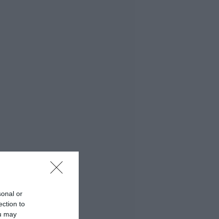
sonal or
ection to
ou may