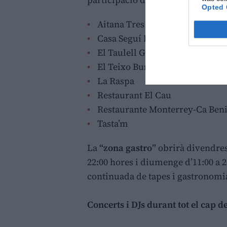
Opted 
Aitana Tres Events
Casa Seguí Restaurant
El Taulell Gastronòmic
El Teixo Burger & Beer
La Raspa
Restaurant El Cau
Restaurante Monterrey-Ca Ben
Tasta’m
La
“zona gastro”
obrirà divendres 
22:00 hores i diumenge d’11:00 a 
continuada de tapes i gastronomia
Concerts i DJs durant tot el cap 