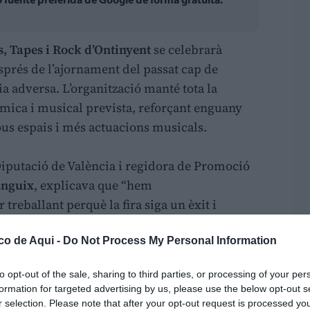
fuente preferida de Google de forma gratuita.
s, Tapes i Rock d’Ontinyent
se celebrarà
sprés de l’ajornament del passat cap de
a adversa. L’organització manté tota la
ica i musical prevista, reforçant enguany
ous espais i més actuacions musicals.
Diputació de València i regidora de Promoció
Enguix
, explicava que “hem
 treballant perquè la fira siga un èxit i
amb les millors condicions possibles. Enguany
 reforçar la part gastronòmica i musical amb
co de Aqui -
Do Not Process My Personal Information
ts públics i moments del dia”.
to opt-out of the sale, sharing to third parties, or processing of your per
formation for targeted advertising by us, please use the below opt-out s
rta d’oci a Ontinyent
r selection. Please note that after your opt-out request is processed y