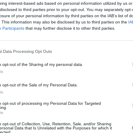
eing interest-based ads based on personal information utilized by us or
sta edició serà la creació d’una nova
“zona nit”
disclosed to third parties prior to your opt-out. You may separately opt-
losure of your personal information by third parties on the IAB’s list of
te firal. Este espai estarà dedicat
. This information may also be disclosed by us to third parties on the
IA
usical nocturna de divendres i dissabte. La
Participants
that may further disclose it to other third parties.
stro”
, ubicada a la tercera safata, que
tuacions musicals durant tot el dia en un
LO
l Data Processing Opt Outs
o opt-out of the Sharing of my personal data.
, “la voluntat és que la fira siga una
In
puga passejar, comprar, dinar, sopar i quedar-
e. La nova ‘zona nit’ ens permet diferenciar
o opt-out of the Sale of my Personal Data.
ibilitats d’oci dins del mateix recinte firal”.
In
to opt-out of processing my Personal Data for Targeted
bliments participants
ing.
In
ira de Tendes, Tapes i Rock comptarà amb la
o opt-out of Collection, Use, Retention, Sale, and/or Sharing
ersonal Data that Is Unrelated with the Purposes for which it
hostalers:
lected.