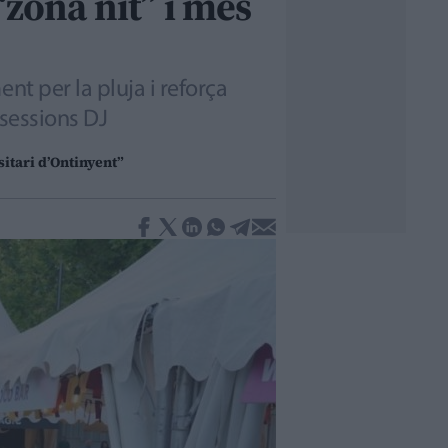
zona nit” i més
nt per la pluja i reforça
 sessions DJ
sitari d’Ontinyent”