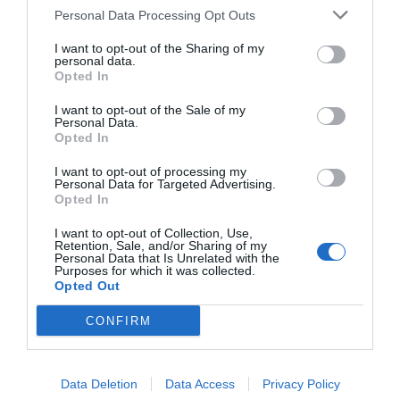
Personal Data Processing Opt Outs
I want to opt-out of the Sharing of my
personal data.
Opted In
I want to opt-out of the Sale of my
Personal Data.
Opted In
I want to opt-out of processing my
Personal Data for Targeted Advertising.
Opted In
I want to opt-out of Collection, Use,
Cartell de les manifestacions per l'educació pública a la Ribera Alta. - EPDA
Retention, Sale, and/or Sharing of my
Personal Data that Is Unrelated with the
En la Ribera Baixa,
Sueca acollirà una marxa verda
Purposes for which it was collected.
Opted Out
per l'educació pública esta vesprada a les 18 hores
.
Amb punt de trobada en la part peatonal
davant del
CONFIRM
CEIP Cervantes
, a la Ronda d'Espanya, l'itinerari farà
parades en l'IES Joan Fuster, el CEE Miquel Burguera
Data Deletion
Data Access
Privacy Policy
i el CEIP Carrasquer
. Les columnes de cada centre es