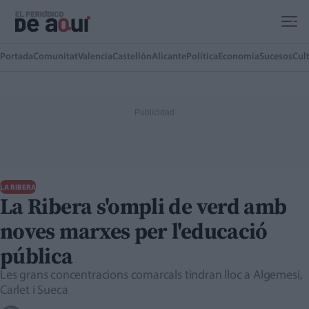
Ir al contenido principal
Portada
Comunitat
Valencia
Castellón
Alicante
Política
Economía
Sucesos
Cul
LA RIBERA
La Ribera s'ompli de verd amb
noves marxes per l'educació
pública
Les grans concentracions comarcals tindran lloc a Algemesí,
Carlet i Sueca