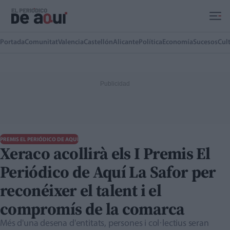
Ir al contenido principal
Portada
Comunitat
Valencia
Castellón
Alicante
Política
Economía
Sucesos
Cul
PREMIS EL PERIÓDICO DE AQUÍ
Xeraco acollirà els I Premis El
Periódico de Aquí La Safor per
reconéixer el talent i el
compromís de la comarca
Més d'una desena d'entitats, persones i col·lectius seran