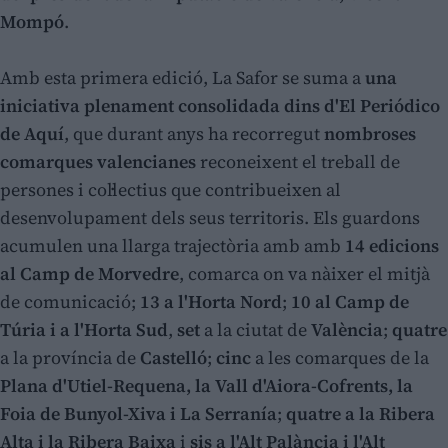
Mompó
.
Amb esta primera edició, La Safor se suma a
una
iniciativa plenament consolidada dins d'El Periódico
de Aquí
, que durant anys ha recorregut
nombroses
comarques valencianes
reconeixent el treball de
persones i col·lectius que contribueixen al
desenvolupament dels seus territoris. Els guardons
acumulen una llarga trajectòria amb amb
14 edicions
al Camp de Morvedre
, comarca on va nàixer el mitjà
de comunicació;
13 a l'Horta Nord
;
10 al Camp de
Túria i a l'Horta Sud
,
set
a la ciutat de
València
;
quatre
a la província de
Castelló
;
cinc
a les comarques de la
Plana d'Utiel-Requena, la Vall d'Aiora-Cofrents, la
Foia de Bunyol-Xiva i La Serranía
;
quatre a la Ribera
Alta i la Ribera Baixa
i
sis a l'Alt Palància i l'Alt