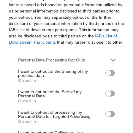
manera constant per la defensa dels drets del
interest-based ads based on personal information utilized by
col·lectiu LGTBIQ+
, la visibilització de la diversitat i la
us or personal information disclosed to third parties prior to
your opt-out. You may separately opt-out of the further
lluita contra qualsevol forma de discriminació.
disclosure of your personal information by third parties on the
IAB’s list of downstream participants. This information may
En la categoria de
Cultura
, el reconeixement serà per
also be disclosed by us to third parties on the
IAB’s List of
a
Almanac Teatre de Xeraco
, un
grup amateur amb
Downstream Participants
that may further disclose it to other
third parties.
una llarga trajectòria i una forta implicació en la vida
cultural i social del municipi
, convertit en una
Personal Data Processing Opt Outs
referència de les arts escèniques locals gràcies al seu
I want to opt-out of the Sharing of my
treball desinteressat i la seua capacitat de mobilització
personal data.
Opted In
en suport de causes benèfiques.
I want to opt-out of the Sale of my
Personal Data.
El premi a la
Solidaritat
distingirà el
Torneig Benèfic
Opted In
Benirredrà Promeses
, una iniciativa que ha convertit
I want to opt-out of processing my
el futbol base en una ferramenta de solidaritat.
Personal Data for Targeted Advertising.
Opted In
Després de huit edicions,
el torneig ha aconseguit
I want to opt-out of Collection, Use,