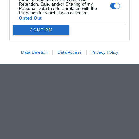
recaptar més de 150.000 euros destinats a la
Retention, Sale, and/or Sharing of my
investigació contra el càncer infantil
, convertint-se en
Personal Data that Is Unrelated with the
Purposes for which it was collected.
un dels esdeveniments benèfics més destacats de la
Opted Out
comarca.
CONFIRM
Data Deletion
Data Access
Privacy Policy