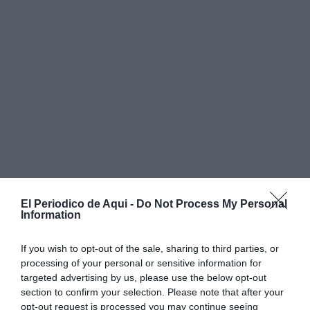
El Periodico de Aqui -
Do Not Process My Personal
Information
If you wish to opt-out of the sale, sharing to third parties, or
El premi a la
Diversitat
serà per al
CLGS
(Col·lectiu de
processing of your personal or sensitive information for
Lesbianes, Gais, Transsexuals i Bisexuals de la Safor-
targeted advertising by us, please use the below opt-out
section to confirm your selection. Please note that after your
Valldigna), una entitat que
des de 2005 treballa de
opt-out request is processed you may continue seeing