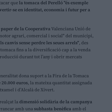
stacar que
la tomaca del Perelló "és exemple
ertir-se en identitat, economia i futur per a
l
paper de la Cooperativa
Valenciana Unió de
motor agrari, comercial i social" del municipi,
ls canvis sense perdre les seues arrels"
, des
a tomaca fins a la diversificació cap a la venda
oducció durant tot l’any i obrir mercats
neralitat dona suport a la Fira de la Tomaca
 20.000 euros
, la mateixa quantitat assignada
xamel i d’Alcalà de Xivert.
realçat la
dimensió solidària de la campanya
arrancar amb una
subhasta benèfica
amb el