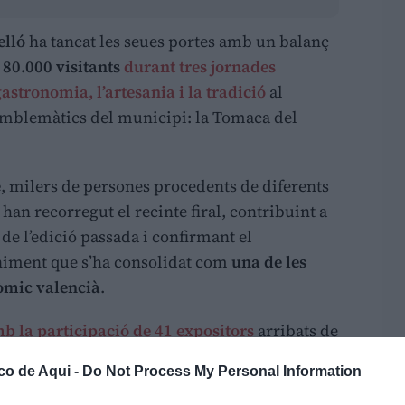
elló
ha tancat les seues portes amb un balanç
80.000 visitants
durant tres jornades
stronomia, l’artesania i la tradició
al
emblemàtics del municipi: la Tomaca del
e
, milers de persones procedents de diferents
an recorregut el recinte firal, contribuint a
 de l’edició passada i confirmant el
niment que s’ha consolidat com
una de les
nòmic valencià
.
b la participació de 41 expositors
arribats de
ional, oferint una àmplia mostra de productes
co de Aqui -
Do Not Process My Personal Information
ostes gastronòmiques que han convertit el