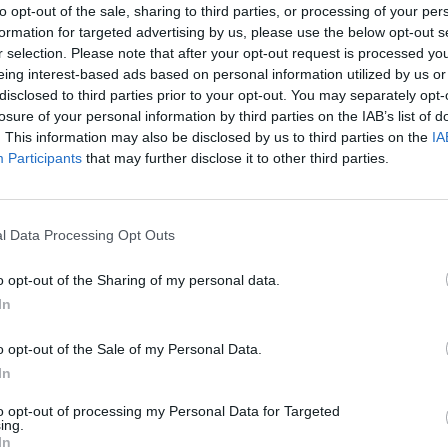
a productors, visitants i amants de la cuina
to opt-out of the sale, sharing to third parties, or processing of your per
formation for targeted advertising by us, please use the below opt-out s
r selection. Please note that after your opt-out request is processed y
er
, ha valorat molt positivament el
eing interest-based ads based on personal information utilized by us or
disclosed to third parties prior to your opt-out. You may separately opt-
stacat que "superar els 80.000 visitants
losure of your personal information by third parties on the IAB’s list of
 continua creixent i consolidant-se com un
. This information may also be disclosed by us to third parties on the
IA
LO
És una gran oportunitat per a mostrar la
Participants
that may further disclose it to other third parties.
el treball dels nostres agricultors, a més de
 tot el municipi"
, ha assegurat.
l Data Processing Opt Outs
 fira ha sigut UNIPRO
, la
Cooperativa
o opt-out of the Sharing of my personal data.
del Perelló
, expositor principal del certamen
In
 local. La cooperativa ha registrat unes xifres
a
superar els 19.000 kg de tomaca venuts
o opt-out of the Sale of my Personal Data.
In
ue suposa un
increment de més de 1.000 kg
to opt-out of processing my Personal Data for Targeted
ing.
In