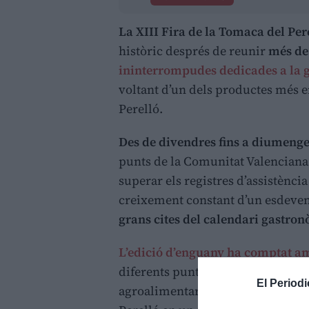
La XIII Fira de la Tomaca del Per
històric després de reunir
més de 
ininterrompudes dedicades a la ga
voltant d’un dels productes més 
Perelló.
Des de divendres fins a diumeng
punts de la Comunitat Valenciana h
superar els registres d’assistència
creixement constant d’un esdeve
grans cites del calendari gastro
L’edició d’enguany ha comptat am
diferents punts del territori nac
El Periodi
agroalimentaris, artesania i prop