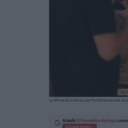
La XIII Fira de la Tomaca del Perelló bat rècords d'as
Añadir
El Periodico de Aquí
como 
ACTIVAR AHORA