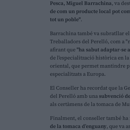
Pesca, Miguel Barrachina
, va de
de com un producte local pot conv
tot un poble"
.
Barrachina també va subratllar e
Treballadors del Perelló, com a "
afirant que
"ha sabut adaptar-se a
de l'especialització històrica en l
oriental, que permet mantindre pr
especialitzats a Europa.
El Conseller ha recordat que la Ge
del Perelló amb una
subvenció de
als certàmens de la tomaca de Mut
Finalment, el conseller també ha 
de la tomaca d’enguany
, que va 