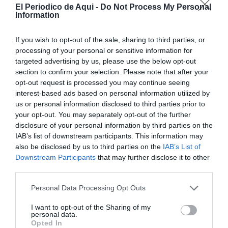
El Periodico de Aqui -
Do Not Process My Personal
BORJA PEDRÓS
11/07/2026
Information
ECLIPSE SOLAR
El Buque Escuela Cervantes Saavedra
If you wish to opt-out of the sale, sharing to third parties, or
organiza una travesía para observar el
processing of your personal or sensitive information for
eclipse solar desde las islas Columbretes
targeted advertising by us, please use the below opt-out
REDACCIÓN EPDA
07/07/2026
section to confirm your selection. Please note that after your
opt-out request is processed you may continue seeing
ECLIPSE SOLAR
interest-based ads based on personal information utilized by
Valencia regala gafas homologadas para
us or personal information disclosed to third parties prior to
disfrutar del eclipse solar con total
your opt-out. You may separately opt-out of the further
seguridad
disclosure of your personal information by third parties on the
HUGO MORENO
07/07/2026
IAB’s list of downstream participants. This information may
also be disclosed by us to third parties on the
IAB’s List of
ECLIPSE SOLAR
Downstream Participants
that may further disclose it to other
Los ópticos advierten: mirar el eclipse sin
third parties.
filtros homologados puede provocar
lesiones irreversibles
Personal Data Processing Opt Outs
HUGO MORENO
28/06/2026
I want to opt-out of the Sharing of my
ECLIPSE SOLAR
personal data.
¿Dónde ver el gran eclipse solar del 12 de
Opted In