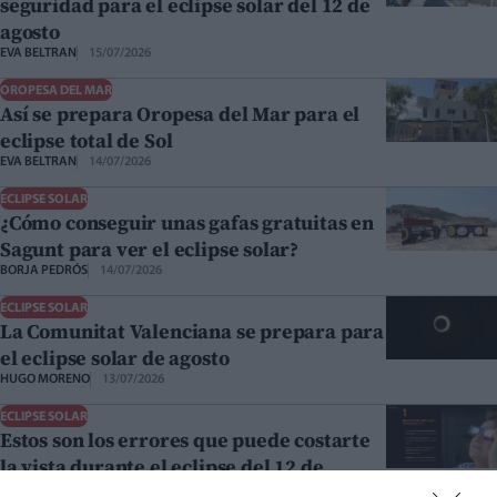
seguridad para el eclipse solar del 12 de
agosto
EVA BELTRAN
15/07/2026
OROPESA DEL MAR
Así se prepara Oropesa del Mar para el
eclipse total de Sol
EVA BELTRAN
14/07/2026
ECLIPSE SOLAR
¿Cómo conseguir unas gafas gratuitas en
Sagunt para ver el eclipse solar?
BORJA PEDRÓS
14/07/2026
ECLIPSE SOLAR
La Comunitat Valenciana se prepara para
el eclipse solar de agosto
HUGO MORENO
13/07/2026
ECLIPSE SOLAR
Estos son los errores que puede costarte
la vista durante el eclipse del 12 de
agosto