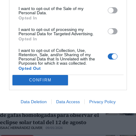
agosto en la Comunitat Valenciana? Estos
I want to opt-out of the Sale of my
son los ocho puntos oficiales
Personal Data.
JUDITH CELMA
16/06/2026
Opted In
ECLIPSE SOLAR
I want to opt-out of processing my
El interior valenciano se prepara para
Personal Data for Targeted Advertising.
Opted In
una llegada masiva de visitantes por el
eclipse solar de agosto
I want to opt-out of Collection, Use,
Retention, Sale, and/or Sharing of my
JUDITH CELMA
17/05/2026
Personal Data that Is Unrelated with the
Purposes for which it was collected.
ECLIPSE SOLAR
Opted Out
Estos son los mejores lugares para ver el
eclipse solar del 12 de agosto en la
CONFIRM
Comunitat Valenciana
REDACCIÓN
10/05/2026
Data Deletion
Data Access
Privacy Policy
CASTELLÓ DE LA PLANA
Castelló de la Plana comienza el reparto
de gafas homologadas para observar el
eclipse solar total del 12 de agosto
ISAAC HERNÁNDEZ OLIVER
09/05/2026